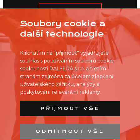
JDEME NA TO
Soubory cookie a
další technologie
Kliknutím na "přijmout" vyjadřujete
souhlas s používáním souborů cookie
společnosti RALFERA s.r.o. a třetím
stranám zejména za účelem zlepšení
uživatelského zážitku, analýzy a
poskytování relevantní reklamy.
PŘIJMOUT VŠE
ODMÍTNOUT VŠE
SEZNAM PRODEJEN
SEZNAM NC