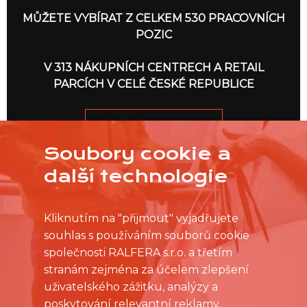
MŮŽETE VYBÍRAT Z CELKEM 530 PRACOVNÍCH
POZIC
V 313 NÁKUPNÍCH CENTRECH A RETAIL
PARCÍCH V CELÉ ČESKÉ REPUBLICE
JDEME NA TO
Soubory cookie a
další technologie
Kliknutím na "přijmout" vyjadřujete
souhlas s používáním souborů cookie
společnosti RALFERA s.r.o. a třetím
stranám zejména za účelem zlepšení
uživatelského zážitku, analýzy a
poskytování relevantní reklamy.