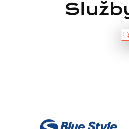
Služby
Chain: Blue Style
Position count: 0