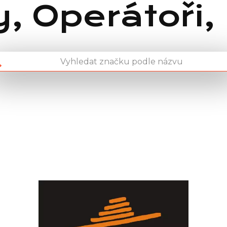
, Operátoři,
Chain: Don Pealo
Position count: 0