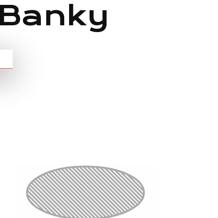
 Banky
Chain: nailounge
Position count: 0