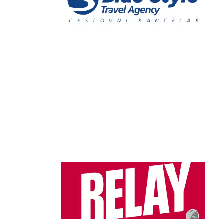
Chain: RELAY.
Position count: 0