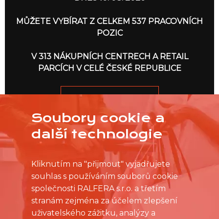
MŮŽETE VYBÍRAT Z CELKEM 537 PRACOVNÍCH
POZIC
V 313 NÁKUPNÍCH CENTRECH A RETAIL
PARCÍCH V CELÉ ČESKÉ REPUBLICE
JDEME NA TO
Soubory cookie a
další technologie
Kliknutím na "přijmout" vyjadřujete
souhlas s používáním souborů cookie
společnosti RALFERA s.r.o. a třetím
stranám zejména za účelem zlepšení
uživatelského zážitku, analýzy a