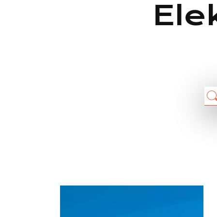
Ele
Chain: OKAY
Position count: 0