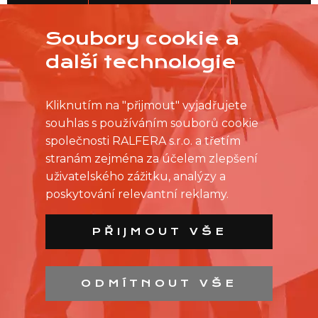
JDEME NA TO
Soubory cookie a
další technologie
Kliknutím na "přijmout" vyjadřujete
souhlas s používáním souborů cookie
společnosti RALFERA s.r.o. a třetím
stranám zejména za účelem zlepšení
uživatelského zážitku, analýzy a
poskytování relevantní reklamy.
PŘIJMOUT VŠE
ODMÍTNOUT VŠE
SEZNAM PRODEJEN
SEZNAM NC