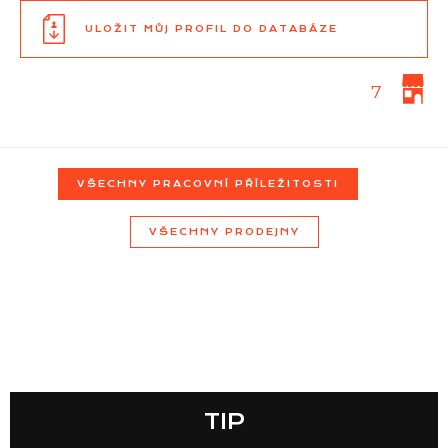
ULOŽIT MŮJ PROFIL DO DATABÁZE
Seznam prodejen
7
Seznam NC
VŠECHNY PRACOVNÍ PŘÍLEŽITOSTI
Informace
VŠECHNY PRODEJNY
TIP