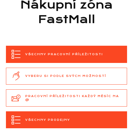
Nákupní zóna
FastMall
VŠECHNY PRACOVNÍ PŘÍLEŽITOSTI
VYBERU SI PODLE SVÝCH MOŽNOSTÍ
PRACOVNÍ PŘÍLEŽITOSTI KAŽDÝ MĚSÍC NA
@
VŠECHNY PRODEJNY