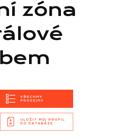
í zóna
rálové
abem
VŠECHNY
PRODEJNY
ULOŽIT MŮJ PROFIL
DO DATABÁZE