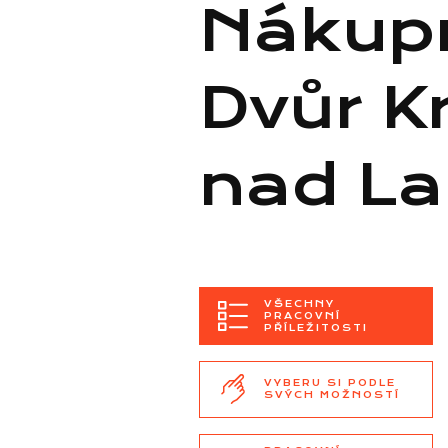
Nákupn
Dvůr K
nad L
VŠECHNY
PRACOVNÍ
PŘÍLEŽITOSTI
VYBERU SI PODLE
SVÝCH MOŽNOSTÍ