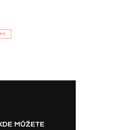
JNY
 KDE MŮŽETE