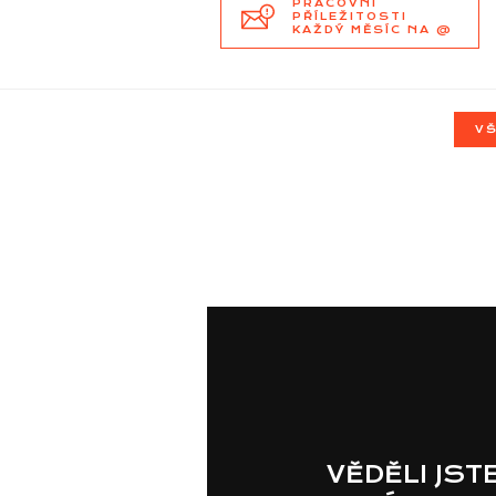
PRACOVNÍ
PŘÍLEŽITOSTI
KAŽDÝ MĚSÍC NA @
VŠ
VĚDĚLI JST