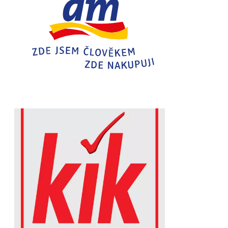
Chain: kik
Position count: 0