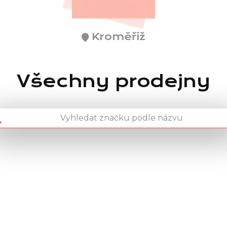
Kroměříž
Všechny prodejny
Chain: Action
Position count: 0