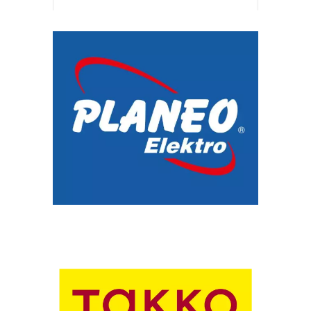
Chain: Planeo Elektro
Position count: 0
Chain: Takko Fashion
Position count: 0