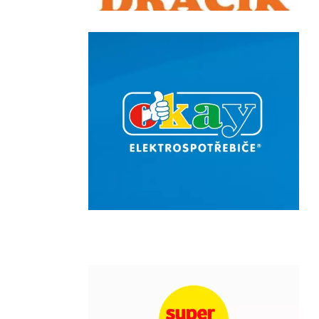
Chain: OKAY
Position count: 0
Chain: super zoo
Position count: 0