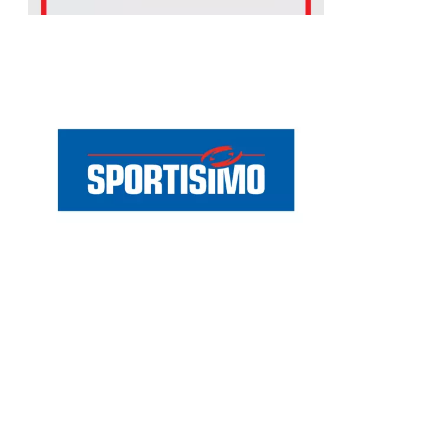
Chain: Sportisimo
Position count: 0