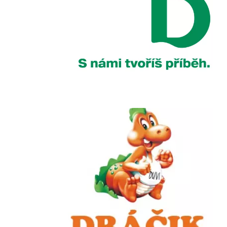
Chain: Dráčik
Position count: 0