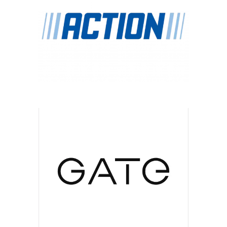
Chain: GATE
Position count: 0