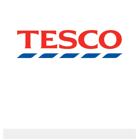
Chain: Tesco
Position count: 0