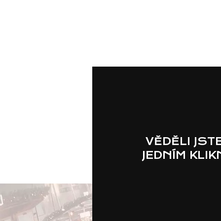
VĚDĚLI JST
JEDNÍM KLI