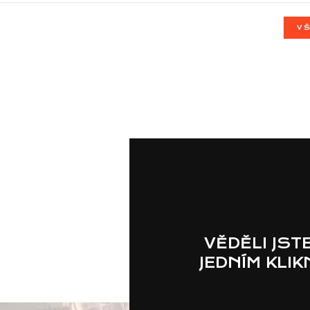
VŠ
VĚDĚLI JST
JEDNÍM KLI