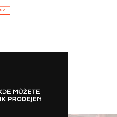
JNY
 KDE MŮŽETE
IK PRODEJEN