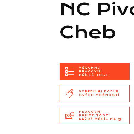
NC Piv
Cheb
VŠECHNY
PRACOVNÍ
PŘÍLEŽITOSTI
VYBERU SI PODLE
SVÝCH MOŽNOSTÍ
PRACOVNÍ
PŘÍLEŽITOSTI
KAŽDÝ MĚSÍC NA @