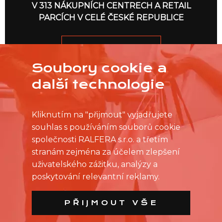
V 313 NÁKUPNÍCH CENTRECH A RETAIL
PARCÍCH V CELÉ ČESKÉ REPUBLICE
JDEME NA TO
Soubory cookie a
další technologie
Kliknutím na "přijmout" vyjadřujete
souhlas s používáním souborů cookie
společnosti RALFERA s.r.o. a třetím
stranám zejména za účelem zlepšení
uživatelského zážitku, analýzy a
poskytování relevantní reklamy.
PŘIJMOUT VŠE