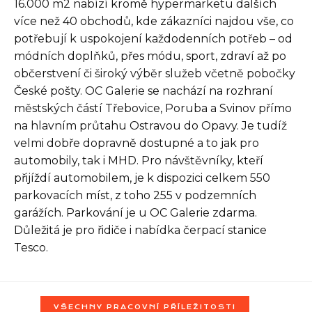
16.000 m2 nabízí kromě hypermarketu dalších
více než 40 obchodů, kde zákazníci najdou vše, co
potřebují k uspokojení každodenních potřeb – od
Seznam NC
módních doplňků, přes módu, sport, zdraví až po
občerstvení či široký výběr služeb včetně pobočky
České pošty. OC Galerie se nachází na rozhraní
Informace
městských částí Třebovice, Poruba a Svinov přímo
na hlavním průtahu Ostravou do Opavy. Je tudíž
velmi dobře dopravně dostupné a to jak pro
automobily, tak i MHD. Pro návštěvníky, kteří
přijíždí automobilem, je k dispozici celkem 550
parkovacích míst, z toho 255 v podzemních
garážích. Parkování je u OC Galerie zdarma.
Důležitá je pro řidiče i nabídka čerpací stanice
Tesco.
VŠECHNY PRACOVNÍ PŘÍLEŽITOSTI