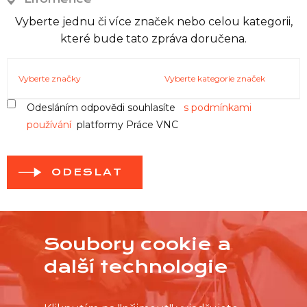
Vyberte jednu či více značek nebo celou kategorii,
které bude tato zpráva doručena.
Vyberte značky
Vyberte kategorie značek
Odesláním odpovědi souhlasíte
s podmínkami
používání
platformy Práce VNC
ODESLAT
Soubory cookie a
další technologie