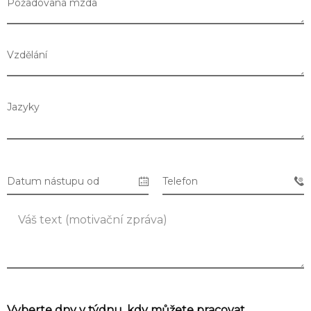
Požadovaná mzda
Vzdělání
Jazyky
Datum nástupu od
Telefon
Seznam prodejen
Seznam NC
Vyberte dny v týdnu, kdy můžete pracovat.