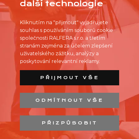
další technologie
Kliknutím na "přijmout" vyjadřujete
souhlas s používáním souborů cookie
společnosti RALFERA s.r.o. a třetím
stranám zejména za účelem zlepšení
uživatelského zážitku, analýzy a
poskytování relevantní reklamy.
PŘIJMOUT VŠE
ODMÍTNOUT VŠE
SEZNAM PRODEJEN
SEZNAM NC
PŘIZPŮSOBIT
KONTAKT
OCHRANA OSOBNÍCH ÚDAJŮ