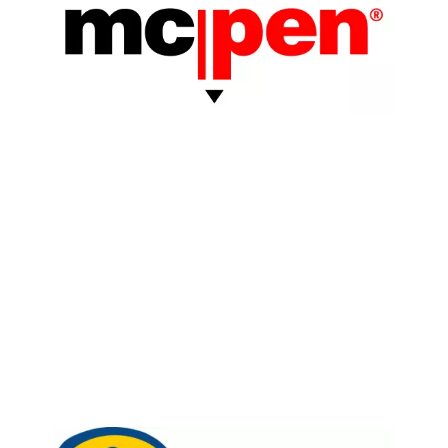
Chain: Pompo
Position count: 0