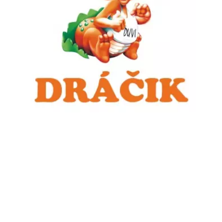
Chain: LUXOR
Position count: 0