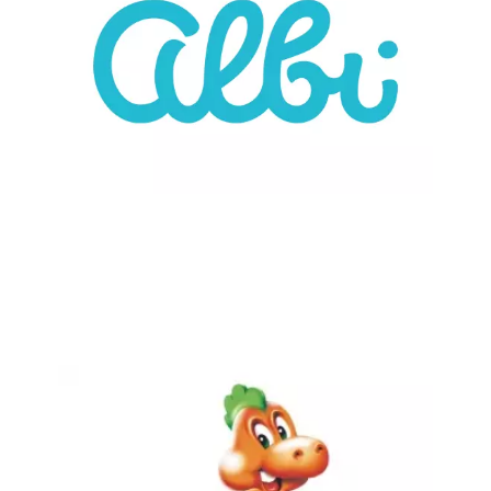
Chain: Dráčik
Position count: 0