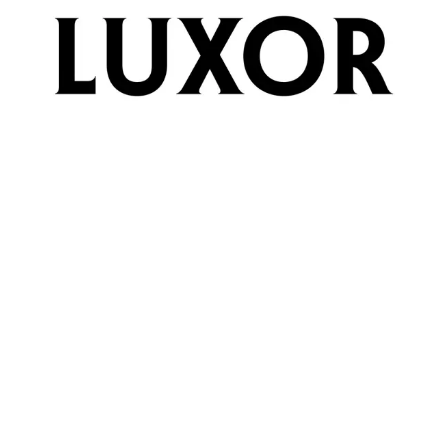
Seznam prodejen
Seznam NC
Informace
Chain: McPen
Position count: 0