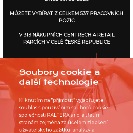
MŮŽETE VYBÍRAT Z CELKEM 537 PRACOVNÍCH
POZIC
V 313 NÁKUPNÍCH CENTRECH A RETAIL
PARCÍCH V CELÉ ČESKÉ REPUBLICE
JDEME NA TO
Soubory cookie a
další technologie
Kliknutím na "přijmout" vyjadřujete
souhlas s používáním souborů cookie
společnosti RALFERA s.r.o. a třetím
stranám zejména za účelem zlepšení
uživatelského zážitku, analýzy a