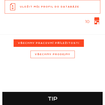
ULOŽIT MŮJ PROFIL DO DATABÁZE
Seznam prodejen
10
Seznam NC
VŠECHNY PRACOVNÍ PŘÍLEŽITOSTI
Informace
VŠECHNY PRODEJNY
TIP