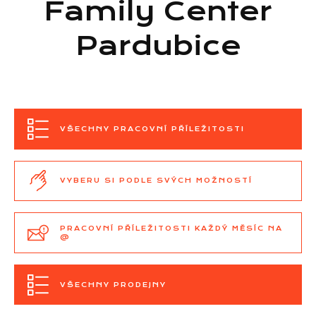
Family Center
Pardubice
VŠECHNY PRACOVNÍ PŘÍLEŽITOSTI
VYBERU SI PODLE SVÝCH MOŽNOSTÍ
PRACOVNÍ PŘÍLEŽITOSTI KAŽDÝ MĚSÍC NA
@
VŠECHNY PRODEJNY