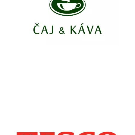
Seznam prodejen
Chain: Tesco
Position count: 0
Seznam NC
Informace