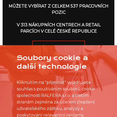
MŮŽETE VYBÍRAT Z CELKEM 537 PRACOVNÍCH
POZIC
V 313 NÁKUPNÍCH CENTRECH A RETAIL
PARCÍCH V CELÉ ČESKÉ REPUBLICE
JDEME NA TO
Soubory cookie a
další technologie
Kliknutím na "přijmout" vyjadřujete
souhlas s používáním souborů cookie
společnosti RALFERA s.r.o. a třetím
stranám zejména za účelem zlepšení
uživatelského zážitku, analýzy a
poskytování relevantní reklamy.