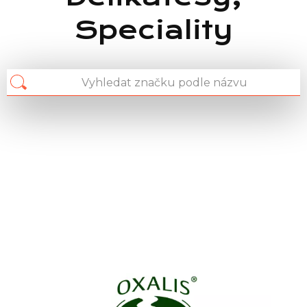
Speciality
Chain: OXALIS
Position count: 0