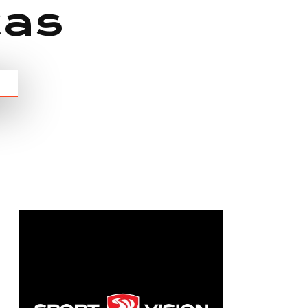
čas
Chain: Sport Vision
Position count: 0