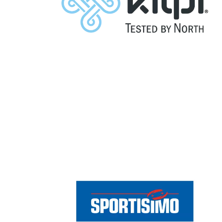
Chain: Sportisimo
Position count: 0