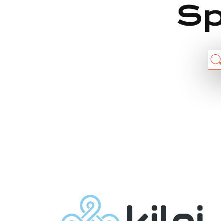
Sp
Chain: Kilpi
Position count: 0