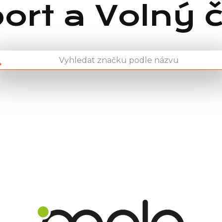
ort a Volný 
Chain: MOLO SPORT
Position count: 0