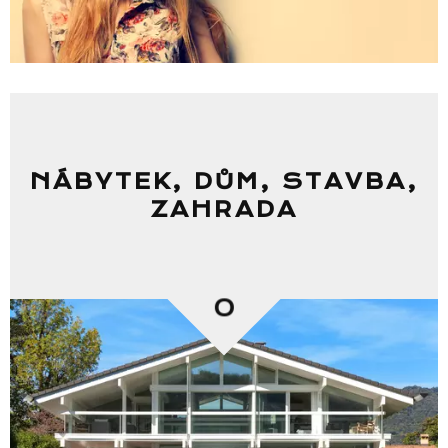
Seznam prodejen
NÁBYTEK, DŮM, STAVBA,
ZAHRADA
Seznam NC
Informace
0