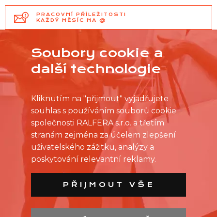
PRACOVNÍ PŘÍLEŽITOSTI
KAŽDÝ MĚSÍC NA @
Soubory cookie a
další technologie
Kliknutím na "přijmout" vyjadřujete
souhlas s používáním souborů cookie
společnosti RALFERA s.r.o. a třetím
stranám zejména za účelem zlepšení
uživatelského zážitku, analýzy a
poskytování relevantní reklamy.
PŘIJMOUT VŠE