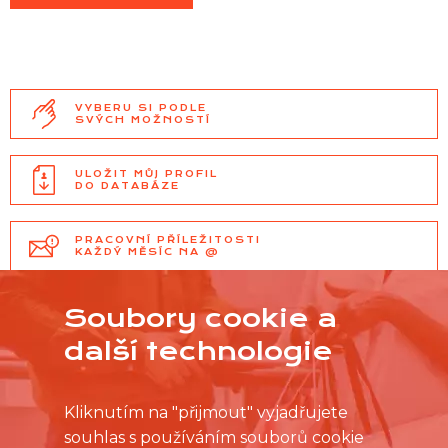
VYBERU SI PODLE
SVÝCH MOŽNOSTÍ
ULOŽIT MŮJ PROFIL
DO DATABÁZE
PRACOVNÍ PŘÍLEŽITOSTI
KAŽDÝ MĚSÍC NA @
Soubory cookie a
další technologie
Kliknutím na "přijmout" vyjadřujete
souhlas s používáním souborů cookie