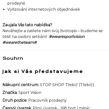
prodejně
Vyřizování internetových objednávek
Zaujala Vás tato nabídka?
Neváhejte a zašlete nám svůj životopis – budeme se
těšit na osobní setkání!
#wearesportvision
#wearetheteam#
Souhrn
Jak si Vás představujeme
Nákupní centrum
: STOP SHOP Třebíč (Třebíč)
Značka
: Sport Vision
Druh pozice
: Pracovník prodejny
Časový úvazek
: Plný úvazek - 168 hod / měsíc