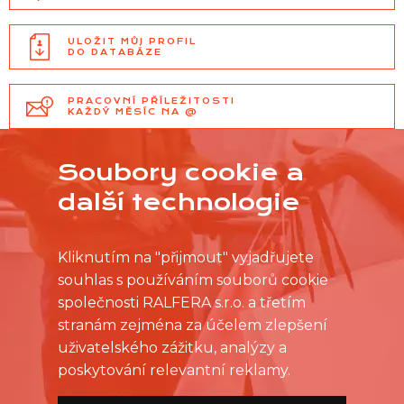
ULOŽIT MŮJ PROFIL
DO DATABÁZE
PRACOVNÍ PŘÍLEŽITOSTI
KAŽDÝ MĚSÍC NA @
Soubory cookie a
další technologie
Kliknutím na "přijmout" vyjadřujete
souhlas s používáním souborů cookie
společnosti RALFERA s.r.o. a třetím
stranám zejména za účelem zlepšení
uživatelského zážitku, analýzy a
poskytování relevantní reklamy.