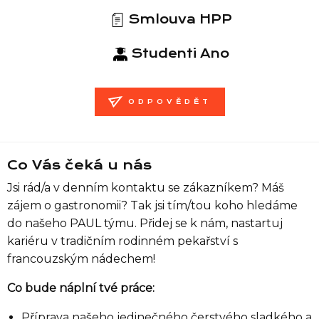
Smlouva HPP
Studenti Ano
ODPOVĚDĚT
Co Vás čeká u nás
Jsi rád/a v denním kontaktu se zákazníkem? Máš
zájem o gastronomii? Tak jsi tím/tou koho hledáme
do našeho PAUL týmu. Přidej se k nám, nastartuj
kariéru v tradičním rodinném pekařství s
francouzským nádechem!
Co bude náplní tvé práce:
Příprava našeho jedinečného čerstvého sladkého a