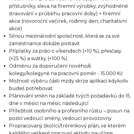
příslušníky, sleva na firemní výrobky, zvýhodněné
stravování v průběhu pracovní doby) + firemní
akce (novoroční večírek, rodinný den, charitativní
akce)
Silnou mezinárodní společnost, která se za své
zaměstnance dokáže postavit
Příplatky za práci o víkendech (+10 %), přesčasy
(+25 %) a svátky (+100 %)
Odměnu za doporučení nového/é
kolegy/kolegyně na pracovní poměr - 15.000 Kč
Možnost výběru části mzdy skrze aplikaci kdykoliv
budeš potřebovat
Plánování směn na základě tvých požadavků do 15.
dne v měsíci na měsíc následující
Příležitost osobního a profesního růstu – posun na
pozici vedoucí směny, vedoucí provozovny
Propracovaný školící/tréninkový plán, ve kterém
každého veškeré pracovní aktivity naučíme