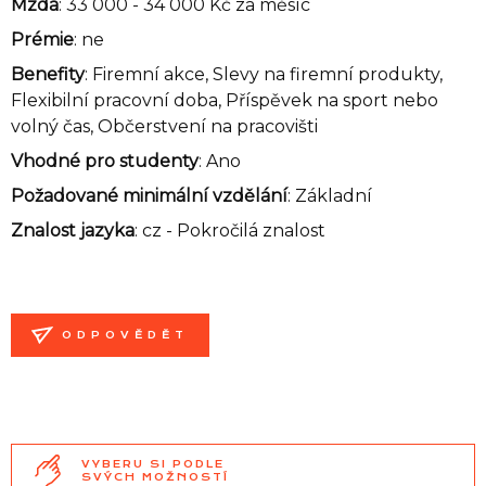
Mzda
: 33 000 - 34 000 Kč za měsíc
Prémie
: ne
Benefity
: Firemní akce, Slevy na firemní produkty,
Flexibilní pracovní doba, Příspěvek na sport nebo
volný čas, Občerstvení na pracovišti
Vhodné pro studenty
: Ano
Požadované minimální vzdělání
: Základní
Znalost jazyka
:
cz - Pokročilá znalost
ODPOVĚDĚT
VYBERU SI PODLE
SVÝCH MOŽNOSTÍ