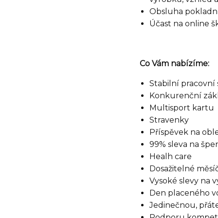
Obsluha pokladníh
Účast na online š
Co Vám nabízíme:
Stabilní pracovn
Konkurenční zákl
Multisport kartu
Stravenky
Příspěvek na obl
99% sleva na šperk
Healh care
Dosažitelné měsí
Vysoké slevy na
Den placeného vo
Jedinečnou, přáte
Podporu kompete