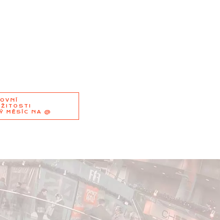
OVNÍ
EŽITOSTI
Ý MĚSÍC NA @