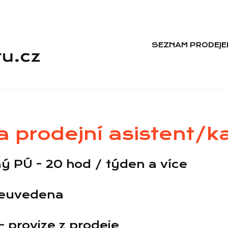
SEZNAM PRODEJE
 prodejní asistent/k
ý PÚ - 20 hod / týden a více
euvedena
 provize z prodeje