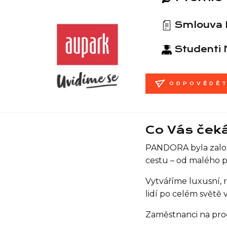
Smlouva
Studenti 
ODPOVĚDĚ
Co Vás ček
PANDORA byla založe
cestu – od malého 
Vytváříme luxusní,
lidí po celém světě 
Zaměstnanci na prod