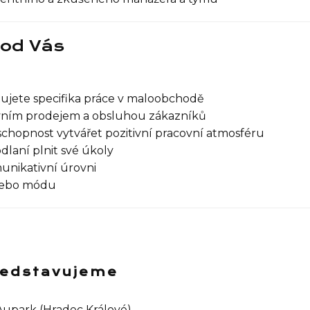
od Vás
ujete specifika práce v maloobchodě
ivním prodejem a obsluhou zákazníků
schopnost vytvářet pozitivní pracovní atmosféru
dlaní plnit své úkoly
unikativní úrovni
nebo módu
představujeme
 Aupark (Hradec Králové)