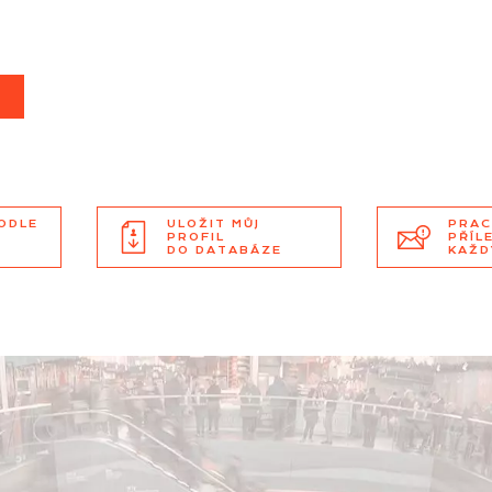
T
PODLE
ULOŽIT MŮJ
PRAC
PROFIL
PŘÍL
DO DATABÁZE
KAŽD