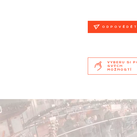
ODPOVĚDĚ
VYBERU SI 
SVÝCH
MOŽNOSTÍ