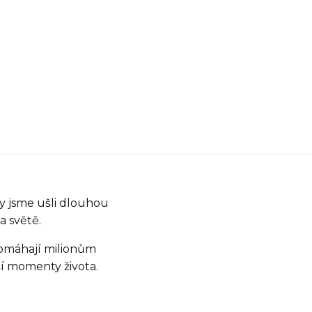
y jsme ušli dlouhou
 světě.
pomáhají milionům
ší momenty života.