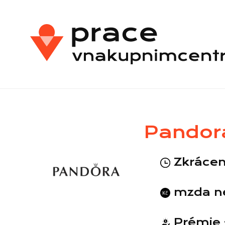
Pandora
Zkrácen
mzda n
Prémie -