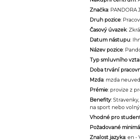
Značka
: PANDORA
Druh pozice
: Praco
Časový úvazek
: Zkr
Datum nástupu
: I
Název pozice
: Pand
Typ smluvního vzt
Doba trvání pracov
Mzda
: mzda neuve
Prémie
: provize z p
Benefity
: Stravenky
na sport nebo volný 
Vhodné pro studen
Požadované minimál
Znalost jazyka
:
en -