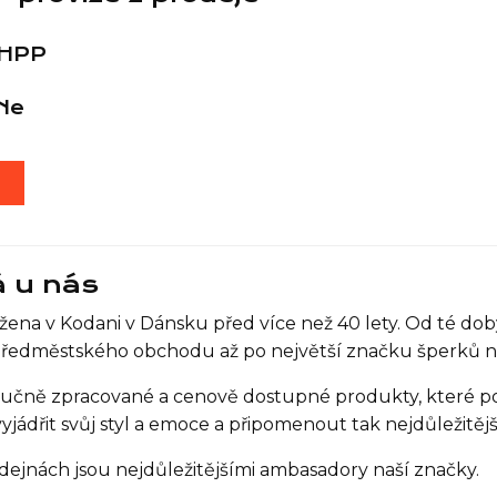
 HPP
Ne
T
á u nás
na v Kodani v Dánsku před více než 40 lety. Od té dob
předměstského obchodu až po největší značku šperků na
 ručně zpracované a cenově dostupné produkty, které 
vyjádřit svůj styl a emoce a připomenout tak nejdůležitěj
ejnách jsou nejdůležitějšími ambasadory naší značky.