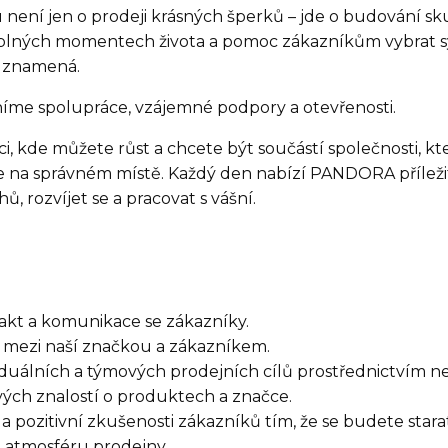
není jen o prodeji krásných šperků – jde o budování s
plných momentech života a pomoc zákazníkům vybrat s
 znamená.
íme spolupráce, vzájemné podpory a otevřenosti.
, kde můžete růst a chcete být součástí společnosti, která
ste na správném místě. Každý den nabízí PANDORA příleži
, rozvíjet se a pracovat s vášní.
kt a komunikace se zákazníky.
mezi naší značkou a zákazníkem.
iduálních a týmových prodejních cílů prostřednictvím n
svých znalostí o produktech a značce.
 pozitivní zkušenosti zákazníků tím, že se budete stara
a atmosféru prodejny.