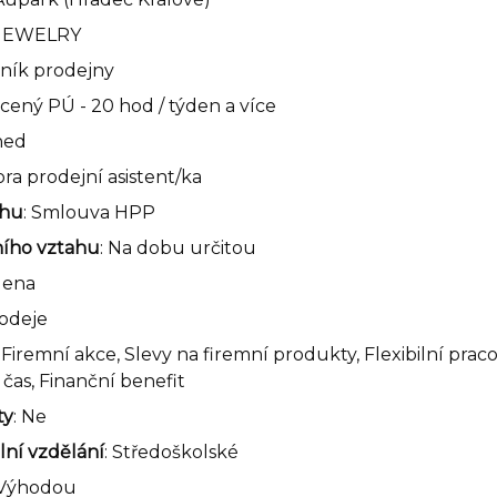
 JEWELRY
vník prodejny
ácený PÚ - 20 hod / týden a více
hned
ora prodejní asistent/ka
ahu
: Smlouva HPP
ního vztahu
: Na dobu určitou
dena
rodeje
, Firemní akce, Slevy na firemní produkty, Flexibilní pra
čas, Finanční benefit
ty
: Ne
ní vzdělání
: Středoškolské
 Výhodou