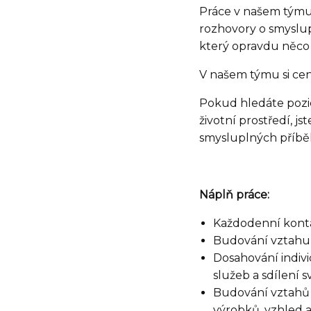
Práce v našem týmu 
rozhovory o smyslu
který opravdu něco
V našem týmu si cen
Pokud hledáte pozici
životní prostředí, j
smysluplných příběhů
Náplň práce:
Každodenní konta
Budování vztahu 
Dosahování indiv
služeb a sdílení 
Budování vztahů a
výrobků, vzhled 