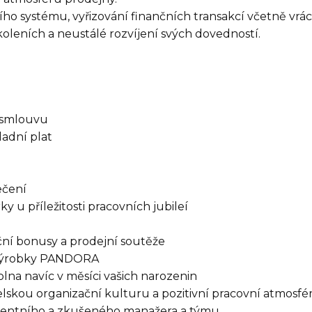
o systému, vyřizování finančních transakcí včetně vrác
koleních a neustálé rozvíjení svých dovedností.
í smlouvu
adní plat
ečení
y u příležitosti pracovních jubileí
ční bonusy a prodejní soutěže
 výrobky PANDORA
lna navíc v měsíci vašich narozenin
lskou organizační kulturu a pozitivní pracovní atmosfé
ntního a zkušeného manažera a týmu