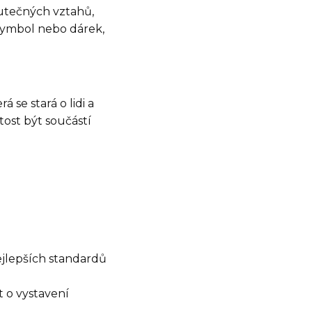
kutečných vztahů,
ymbol nebo dárek,
 se stará o lidi a
tost být součástí
ejlepších standardů
t o vystavení