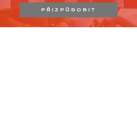
PŘIZPŮSOBIT
Přehled pracovních příležitostí v nákupních
centrech v celé České republice.
Nejrychlejší a nejjednodušší způsob, jak si najít práci
v nákupním centru.
Pracovní pozice vystavují sami nájemci NC. Nejsme
pracovní agentura ani inzertní portál.