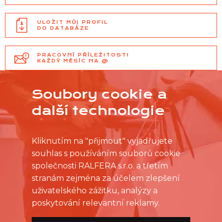
ULOŽIT MŮJ PROFIL
DO DATABÁZE
PRACOVNÍ PŘÍLEŽITOSTI
KAŽDÝ MĚSÍC NA @
Soubory cookie a
další technologie
Kliknutím na "přijmout" vyjadřujete
souhlas s používáním souborů cookie
společnosti RALFERA s.r.o. a třetím
stranám zejména za účelem zlepšení
uživatelského zážitku, analýzy a
poskytování relevantní reklamy.