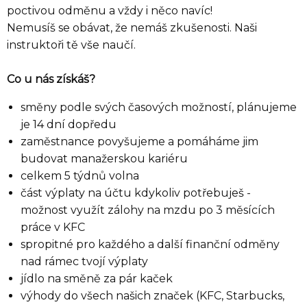
poctivou odměnu a vždy i něco navíc!
Nemusíš se obávat, že nemáš zkušenosti. Naši
instruktoři tě vše naučí.
Co u nás získáš?
směny podle svých časových možností, plánujeme
je 14 dní dopředu
zaměstnance povyšujeme a pomáháme jim
budovat manažerskou kariéru
celkem 5 týdnů volna
část výplaty na účtu kdykoliv potřebuješ -
možnost využít zálohy na mzdu po 3 měsících
práce v KFC
spropitné pro každého a další finanční odměny
nad rámec tvojí výplaty
jídlo na směně za pár kaček
výhody do všech našich značek (KFC, Starbucks,