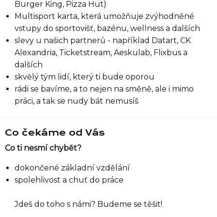
Burger King, Pizza Hut)
Multisport karta, která umožňuje zvýhodněné
Seznam prodejen
vstupy do sportovišť, bazénu, wellness a dalších
slevy u našich partnerů - například Datart, CK
Alexandria, Ticketstream, Aeskulab, Flixbus a
Seznam NC
dalších
skvělý tým lidí, který ti bude oporou
Informace
rádi se bavíme, a to nejen na směně, ale i mimo
práci, a tak se nudy bát nemusíš
Co čekáme od Vás
Co ti nesmí chybět?
dokončené základní vzdělání
spolehlivost a chuť do práce
Jdeš do toho s námi? Budeme se těšit!