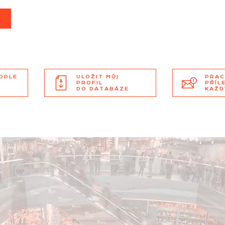
T
PODLE
ULOŽIT MŮJ
PRAC
PROFIL
PŘÍL
DO DATABÁZE
KAŽD