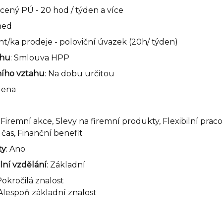
ácený PÚ - 20 hod / týden a více
hned
ent/ka prodeje - poloviční úvazek (20h/ týden)
ahu
: Smlouva HPP
ního vztahu
: Na dobu určitou
dena
, Firemní akce, Slevy na firemní produkty, Flexibilní pra
čas, Finanční benefit
ty
: Ano
ní vzdělání
: Základní
Pokročilá znalost
 Alespoň základní znalost