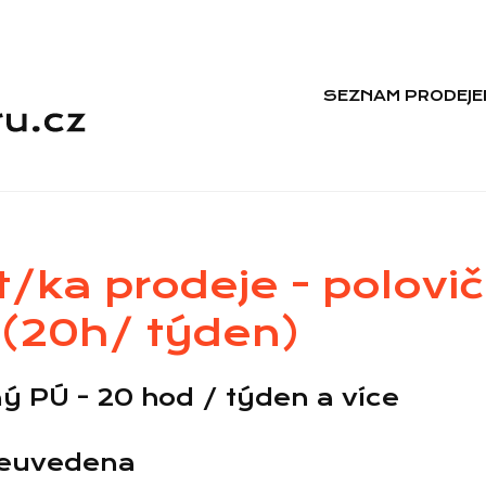
SEZNAM PRODEJE
t/ka prodeje - polovič
 (20h/ týden)
ý PÚ - 20 hod / týden a více
euvedena