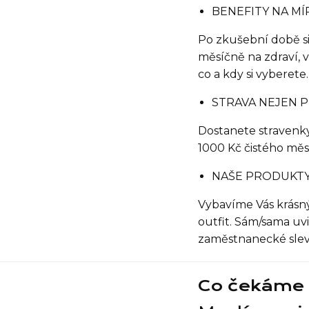
BENEFITY NA MÍ
Po zkušební době si
měsíčně na zdraví, v
co a kdy si vyberete.
STRAVA NEJEN P
Dostanete stravenky
1000 Kč čistého měs
NAŠE PRODUKTY
Vybavíme Vás krásný
outfit. Sám/sama uvi
zaměstnanecké slevě 
Co čekáme 