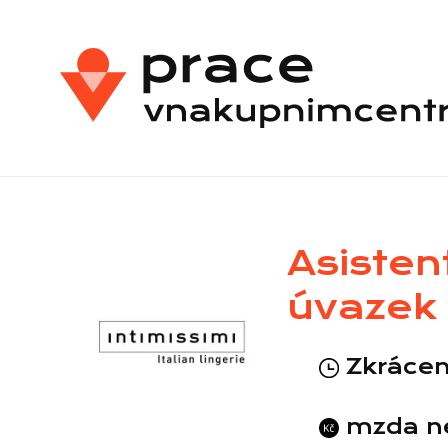
Asisten
úvazek
Zkrácen
mzda n