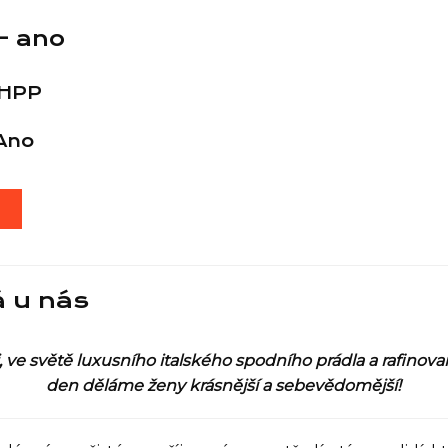
- ano
 HPP
Ano
T
á u nás
mi, ve světě luxusního italského spodního prádla a rafino
den děláme ženy krásnější a sebevědomější!