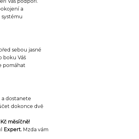
eří Vás podpoří.
pokojení a
u systému
před sebou jasné
po boku Váš
de pomáhat
u
a dostanete
 účet dokonce dvě
 Kč měsíčně!
ul
Expert.
Mzda vám