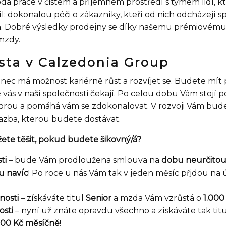
á práce v čistém a příjemném prostředí s týmem lidí, kt
cíl: dokonalou péči o zákazníky, kteří od nich odcházejí s
. Dobré výsledky prodejny se díky našemu prémiovém
mzdy.
esta v Calzedonia Group
ec má možnost kariérně růst a rozvíjet se. Budete mít 
 vás v naší společnosti čekají. Po celou dobu Vám stojí 
orou a pomáhá vám se zdokonalovat. V rozvoji Vám bu
azba, kterou budete dostávat.
ete těšit, pokud budete šikovný/á?
ti
– bude Vám prodloužena smlouva na
dobu neurčito
u navíc
! Po roce u nás Vám tak v jeden měsíc přjdou na
nosti
– získáváte titul
Senior
a mzda Vám vzrůstá o
1.000
osti
– nyní už znáte opravdu všechno a získáváte tak tit
000 Kč měsíčně
!