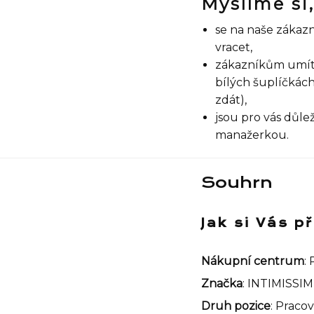
Myslíme si,
se na naše zákazn
vracet,
zákazníkům umíte 
bílých šuplíčkác
zdát),
jsou pro vás důle
manažerkou.
Souhrn
Jak si Vás 
Nákupní centrum
:
Značka
: INTIMISSIM
Druh pozice
: Praco