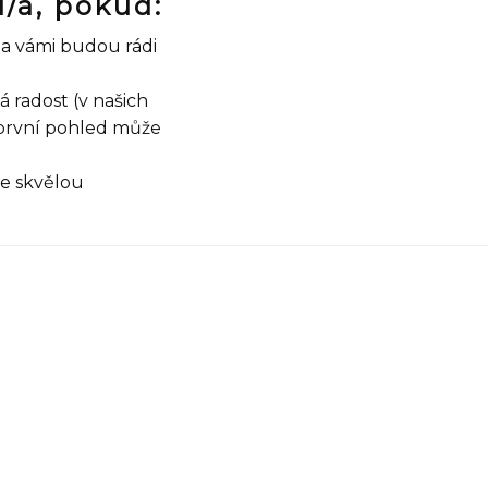
l/a, pokud:
za vámi budou rádi
 radost (v našich
 první pohled může
se skvělou