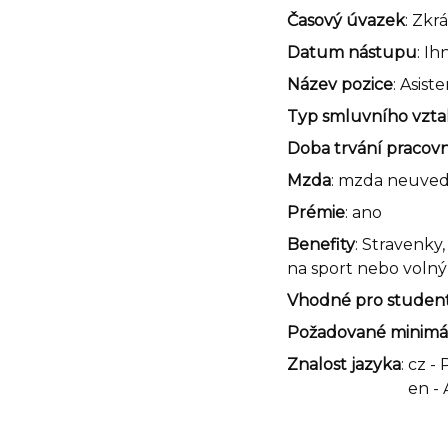
Časový úvazek
: Zkr
Datum nástupu
: I
Název pozice
: Asist
Typ smluvního vzt
Doba trvání pracov
Mzda
: mzda neuve
Prémie
: ano
Benefity
: Stravenky
na sport nebo volný 
Vhodné pro studen
Požadované minimál
Znalost jazyka
:
cz - 
en -