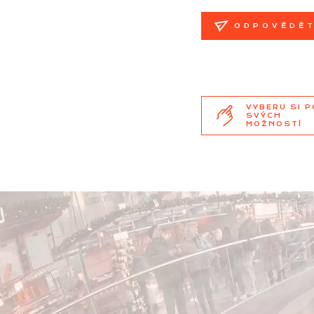
ODPOVĚDĚ
VYBERU SI 
SVÝCH
MOŽNOSTÍ