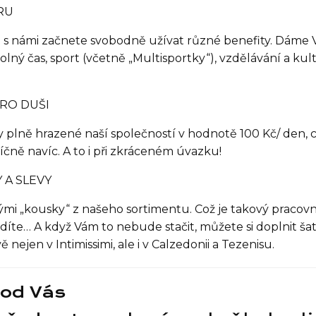
RU
 s námi začnete svobodně užívat různé benefity. Dáme 
olný čas, sport (včetně „Multisportky“), vzdělávání a kult
RO DUŠI
 plně hrazené naší společností v hodnotě 100 Kč/ den, 
íčně navíc. A to i při zkráceném úvazku!
 A SLEVY
mi „kousky“ z našeho sortimentu. Což je takový pracovní
díte… A když Vám to nebude stačit, můžete si doplnit šatn
nejen v Intimissimi, ale i v Calzedonii a Tezenisu.
od Vás