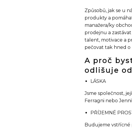
Způsobů, jak se u ná
produkty a pomáhat 
manažera/ky obchodu
prodejnu a zastávat
talent, motivace a p
pečovat tak hned o 
A proč bys
odlišuje o
LÁSKA
Jsme společnost, její
Ferragni nebo Jenni
PŘÍJEMNÉ PROS
Budujeme vstřícné pr