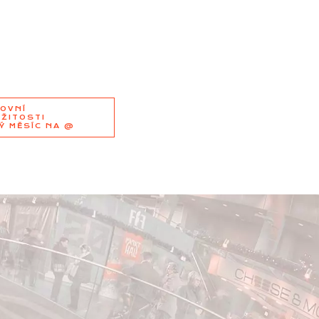
OVNÍ
EŽITOSTI
Ý MĚSÍC NA @