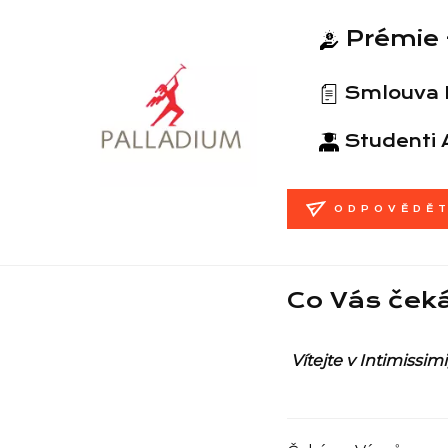
Prémie 
Smlouva
Studenti 
ODPOVĚDĚ
Co Vás ček
Vítejte v Intimissi