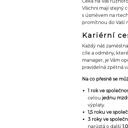
Čeká na Vás různorod
Všichni mají stejný 
s úsměvem na rtech
promítnou do Vaší 
Kariérní c
Každý náš zaměstnan
cíle a odměny, které
manager, je Vám op
pravidelná zpětná v
Na co přesně se můž
1 rok ve společnos
celou
jednu mzd
výplaty.
1,5 roku ve společ
3 roky ve společn
narůstá o další
1.