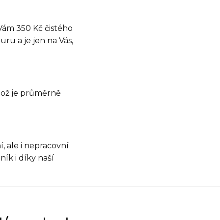
Vám 350 Kč čistého
uru a je jen na Vás,
což je průměrně
, ale i nepracovní
ík i díky naší