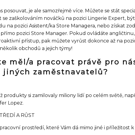
s posouvat, je ale samozřejmě více. Můžete se stát specia
se zaškolováním nováčků na pozici Lingerie Expert, bý
 na pozici Asistent/ka Store Managera, nebo získat zo
 přímo pozici Store Manager. Pokud ovládáte angličtinu
roaktivní přístup, pak můžete vyrůst dokonce až na pozic
několik obchodů a jejich týmy!
te měl/a pracovat právě pro ná
d jiných zaměstnavatelů?
ž produkty si zamilovaly miliony lidí po celém světě, např
fer Lopez.
TŘEDÍ A RŮST
acovní prostředí, které Vám dá mimo jiné i příležitost 