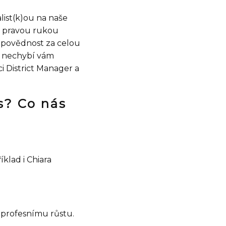
list(k)ou na naše
t pravou rukou
dpovědnost za celou
, nechybí vám
i District Manager a
s? Co nás
íklad i Chiara
k profesnímu růstu.