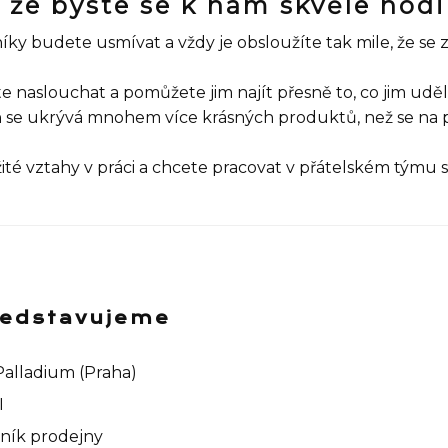
 že byste se k nám skvěle hodi
íky budete usmívat a vždy je obsloužíte tak mile, že se 
naslouchat a pomůžete jim najít přesně to, co jim udělá
h se ukrývá mnohem více krásných produktů, než se na
žité vztahy v práci a chcete pracovat v přátelském týmu 
představujeme
 Palladium (Praha)
I
vník prodejny