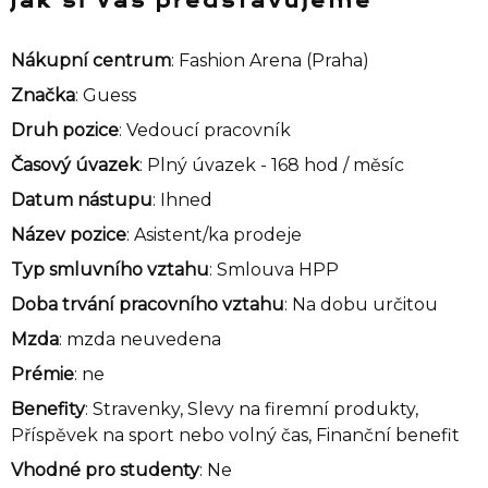
Jak si Vás představujeme
Nákupní centrum
: Fashion Arena (Praha)
Značka
: Guess
Druh pozice
: Vedoucí pracovník
Časový úvazek
: Plný úvazek - 168 hod / měsíc
Datum nástupu
: Ihned
Název pozice
: Asistent/ka prodeje
Typ smluvního vztahu
: Smlouva HPP
Doba trvání pracovního vztahu
: Na dobu určitou
Mzda
: mzda neuvedena
Prémie
: ne
Benefity
: Stravenky, Slevy na firemní produkty,
Příspěvek na sport nebo volný čas, Finanční benefit
Vhodné pro studenty
: Ne