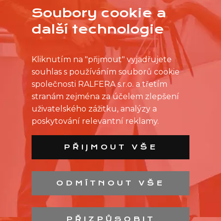
Soubory cookie a
další technologie
Kliknutím na "přijmout" vyjadřujete
souhlas s používáním souborů cookie
společnosti RALFERA s.r.o. a třetím
stranám zejména za účelem zlepšení
uživatelského zážitku, analýzy a
poskytování relevantní reklamy.
PŘIJMOUT VŠE
ODMÍTNOUT VŠE
SEZNAM PRODEJEN
SEZNAM NC
PŘIZPŮSOBIT
KONTAKT
OCHRANA OSOBNÍCH ÚDAJŮ